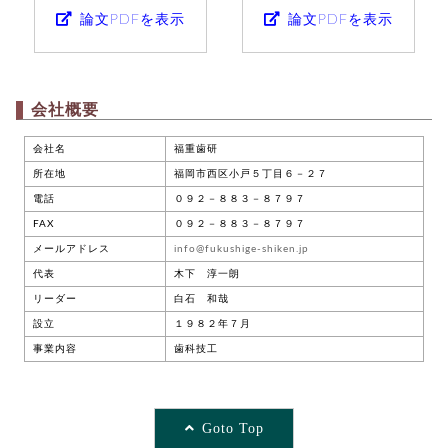
論文PDFを表示
論文PDFを表示
会社概要
会社名
福重歯研
所在地
福岡市西区小戸５丁目６－２７
電話
０９２－８８３－８７９７
FAX
０９２－８８３－８７９７
メールアドレス
info@fukushige-shiken.jp
代表
木下 淳一朗
リーダー
白石 和哉
設立
１９８２年７月
事業内容
歯科技工
Goto Top