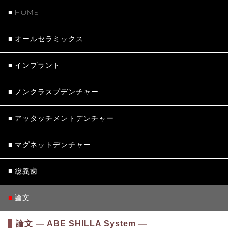
HOME
オール
セラミックス
インプラント
ノンクラスプ
デンチャー
アッタッチメント
デンチャー
マグネット
デンチャー
総義歯
論文
論文 — ABE SHILLA System —