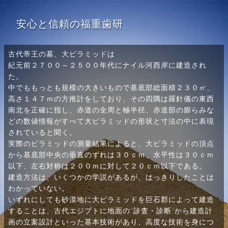
安心と信頼の福重歯研
古代帝王の墓、大ピラミッドは
紀元前２７００～２５００年代にナイル河西岸に建造され
た。
中でももっとも規模の大きいもので基底部総面積２３０㎡、
高さ１４７ｍの方推計をしており、その四隅は羅針儀の東西
南北を正確に指し、赤道の全周と極半径、赤道部の膨らみな
どの数値情報がすべて大ピラミッドの形状と寸法の中に表現
されていると聞く。
実際のピラミッドの測量結果によると、大ピラミッドの頂点
から基底部中央の垂直のずれは３０ｃｍ、水平性は３０ｃｍ
以下、左右対称は２００ｍに対して２０ｃｍ以下である。
建造方法は、いくつかの学説があるが、はっきりしたことは
わかっていない。
いずれにしても砂漠地に大ピラミッドを巨石郡によって建造
することは、古代エジプトに地面の“診査・診断”から建造計
画の立案設計といった基本技術があり、高度な技術を身につ